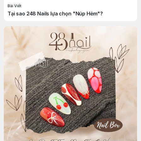
Bài Viết
Tại sao 248 Nails lựa chọn "Núp Hẻm"?