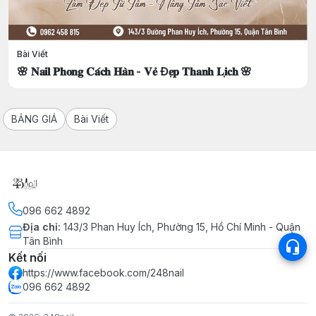
Bài Viết
🌸 𝐍𝐚𝐢𝐥 𝐏𝐡𝐨𝐧𝐠 𝐂𝐚́𝐜𝐡 𝐇𝐚̀𝐧 - 𝐕𝐞̉ Đ𝐞̣𝐩 𝐓𝐡𝐚𝐧𝐡 𝐋𝐢̣𝐜𝐡 🌸
BẢNG GIÁ
Bài Viết
096 662 4892
Địa chỉ
:
143/3 Phan Huy Ích, Phường 15, Hồ Chí Minh - Quận
Tân Bình
Kết nối
https://www.facebook.com/248nail
096 662 4892