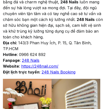
bằng đá và charm nghệ thuật,
248 Nails
luôn mang
đến sự hài lòng vượt xa mong đợi. Tại đây, đội ngũ
chuyên viên tận tâm và có tay nghề cao sẽ tư vấn và
chăm sóc bạn một cách kỹ lưỡng nhất.
248 Nails
còn
sở hữu không gian hiện đại, sạch sẽ, cam kết vệ sinh
và khử trùng kỹ lưỡng từng dụng cụ để đảm bảo an
toàn cho khách hàng.
Địa chỉ
: 143/3 Phan Huy Ích, P. 15, Q. Tân Bình,
TP.HCM
Hotline
:
0966 624 892
Fanpage
:
248 Nails
Website
:
https://248nail.com/
Đặt lịch trực tuyến
:
248 Nails Booking