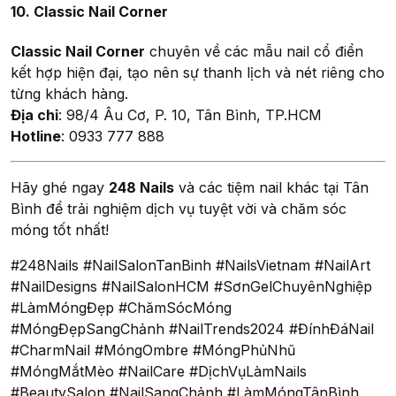
10. Classic Nail Corner
Classic Nail Corner
chuyên về các mẫu nail cổ điển
kết hợp hiện đại, tạo nên sự thanh lịch và nét riêng cho
từng khách hàng.
Địa chỉ
: 98/4 Âu Cơ, P. 10, Tân Bình, TP.HCM
Hotline
: 0933 777 888
Hãy ghé ngay
248 Nails
và các tiệm nail khác tại Tân
Bình để trải nghiệm dịch vụ tuyệt vời và chăm sóc
móng tốt nhất!
#248Nails #NailSalonTanBinh #NailsVietnam #NailArt
#NailDesigns #NailSalonHCM #SơnGelChuyênNghiệp
#LàmMóngĐẹp #ChămSócMóng
#MóngĐẹpSangChảnh #NailTrends2024 #ĐínhĐáNail
#CharmNail #MóngOmbre #MóngPhủNhũ
#MóngMắtMèo #NailCare #DịchVụLàmNails
#BeautySalon #NailSangChảnh #LàmMóngTânBình