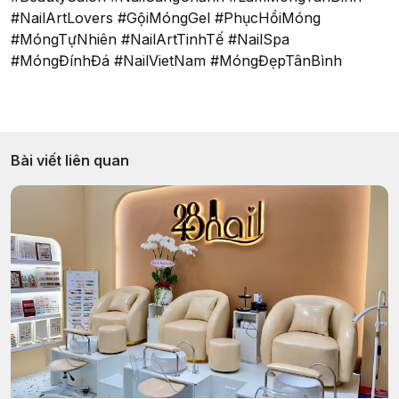
#NailArtLovers #GộiMóngGel #PhụcHồiMóng
#MóngTựNhiên #NailArtTinhTế #NailSpa
#MóngĐínhĐá #NailVietNam #MóngĐẹpTânBình
Bài viết liên quan