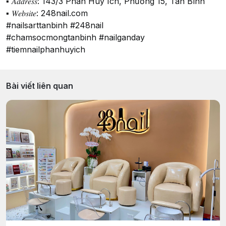
▪️ 𝐴𝑑𝑑𝑟𝑒𝑠𝑠: 143/3 Phan Huy Ích, Phường 15, Tân Bình
▪️ 𝑊𝑒𝑏𝑠𝑖𝑡𝑒: 248nail.com
#nailsarttanbinh #248nail
#chamsocmongtanbinh #nailganday
#tiemnailphanhuyich
Bài viết liên quan