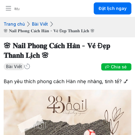
Đặt lịch ngay
Trang chủ
Bài Viết
🌸 𝐍𝐚𝐢𝐥 𝐏𝐡𝐨𝐧𝐠 𝐂𝐚́𝐜𝐡 𝐇𝐚̀𝐧 - 𝐕𝐞̉ Đ𝐞̣𝐩 𝐓𝐡𝐚𝐧𝐡 𝐋𝐢̣𝐜𝐡 🌸
🌸 𝐍𝐚𝐢𝐥 𝐏𝐡𝐨𝐧𝐠 𝐂𝐚́𝐜𝐡 𝐇𝐚̀𝐧 - 𝐕𝐞̉ Đ𝐞̣𝐩
𝐓𝐡𝐚𝐧𝐡 𝐋𝐢̣𝐜𝐡 🌸
Bài Viết
Chia sẻ
Bạn yêu thích phong cách Hàn nhẹ nhàng, tinh tế? 💅