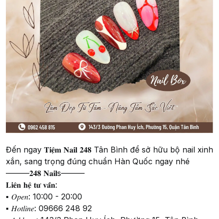
Đến ngay 𝐓𝐢𝐞̣̂𝐦 𝐍𝐚𝐢𝐥 𝟐𝟒𝟖 Tân Bình để sở hữu bộ nail xinh
xắn, sang trọng đúng chuẩn Hàn Quốc ngay nhé
———𝟐𝟒𝟖 𝐍𝐚𝐢𝐥s———
𝐋𝐢𝐞̂𝐧 𝐡𝐞̣̂ 𝐭𝐮̛ 𝐯𝐚̂́𝐧:
▪️ 𝑂𝑝𝑒𝑛: 10:00 - 20:00
▪️ 𝐻𝑜𝑡𝑙𝑖𝑛𝑒: 09666 248 92